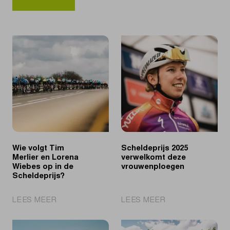
Wie volgt Tim
Scheldeprijs 2025
Merlier en Lorena
verwelkomt deze
Wiebes op in de
vrouwenploegen
Scheldeprijs?
|
|
LEES MEER
LEES MEER
Wie
Scheldeprijs
volgt
2025