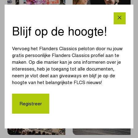
Partner
tussen
Flanders
Flanders
Classics
Classics
voorjaarsklassiekers
en
Blijf op de hoogte!
MAES
Pils
Vier op vier voor
Wiebes voor vier op
Vervoeg het Flanders Classics peloton door nu jouw
Wiebes
een rij?
gratis persoonlijke Flanders Classics profiel aan te
maken. Op die manier kan je ons informeren over je
|
|
LEES MEER
LEES MEER
interesses, heb je toegang tot alle documenten,
Vier
Wiebes
neem je vlot deel aan giveaways en blijf je op de
op
voor
hoogte van het belangrijkste FLCS nieuws!
vier
vier
voor
op
Wiebes
een
Registreer
rij?