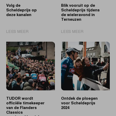
Volg de
Blik vooruit op de
Scheldeprijs op
Scheldeprijs tijdens
deze kanalen
de wieleravond in
Terneuzen
|
|
LEES MEER
LEES MEER
Volg
Blik
de
vooruit
Scheldeprijs
op
op
de
deze
Scheldeprijs
kanalen
tijdens
de
wieleravond
in
Terneuzen
TUDOR wordt
Ontdek de ploegen
officiële timekeeper
voor Scheldeprijs
van de Flanders
2024
Classics