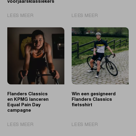
voorjaarsklassiekers
|
|
LEES MEER
LEES MEER
TUDOR
Ontdek
wordt
de
officiële
ploegen
timekeeper
voor
van
Scheldeprijs
de
2024
Flanders
Classics
voorjaarsklassiekers
Flanders Classics
Win een gesigneerd
en KPMG lanceren
Flanders Classics
Equal Pain Day
fietsshirt
campagne
|
|
LEES MEER
LEES MEER
Flanders
Win