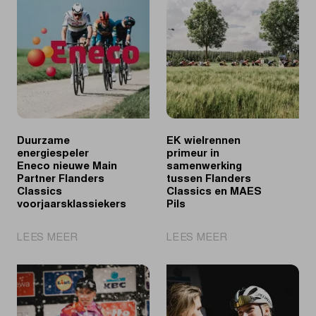
Tim
verwelkomt
Merlier
deze
en
vrouwenploegen
Lorena
Wiebes
op
in
de
Scheldeprijs?
Duurzame
EK wielrennen
energiespeler
primeur in
Eneco nieuwe Main
samenwerking
Partner Flanders
tussen Flanders
Classics
Classics en MAES
voorjaarsklassiekers
Pils
|
|
LEES MEER
LEES MEER
Duurzame
EK
energiespeler
wielrennen
Eneco
primeur
nieuwe
in
Main
samenwerking