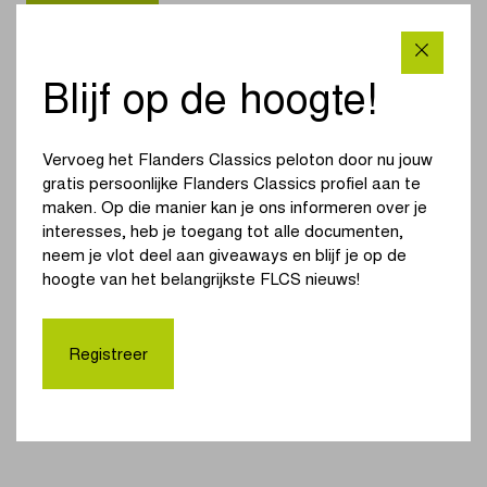
Blijf op de hoogte!
Vervoeg het Flanders Classics peloton door nu jouw
gratis persoonlijke Flanders Classics profiel aan te
maken. Op die manier kan je ons informeren over je
interesses, heb je toegang tot alle documenten,
neem je vlot deel aan giveaways en blijf je op de
hoogte van het belangrijkste FLCS nieuws!
Blik vooruit op de
Scheldeprijs tijdens
de wieleravond in
Registreer
Terneuzen
|
LEES MEER
Blik
vooruit