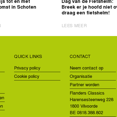
js tot en met
Dag van de Fietshelm:
omst in Schoten
Breek er je hoofd niet o
draag een fietshelm!
|
|
R
LEES MEER
Scheldeprijs
Dag
tot
van
en
de
met
Fietshelm:
QUICK LINKS
CONTACT
2031
Breek
aankomst
er
Privacy policy
Neem contact op
in
je
Cookie policy
Organisatie
Schoten
hoofd
niet
Partner worden
over,
Flanders Classics
draag
en
Harensesteenweg 228
een
en
1800 Vilvoorde
fietshelm!
BE 0818.388.802