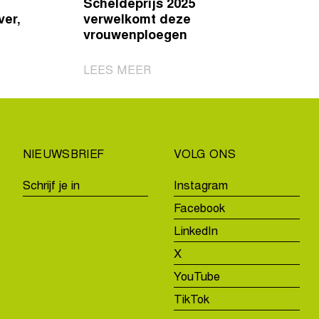
Scheldeprijs 2025
ver,
verwelkomt deze
vrouwenploegen
|
LEES MEER
Scheldeprijs
2025
verwelkomt
deze
NIEUWSBRIEF
VOLG ONS
vrouwenploegen
Schrijf je in
Instagram
Facebook
LinkedIn
X
YouTube
TikTok