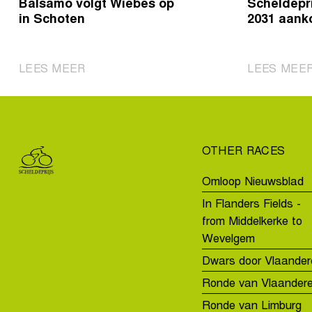
Balsamo volgt Wiebes op
Scheldepri
in Schoten
2031 aank
|
LEES MEER
LEES MEE
Balsamo
volgt
Wiebes
op
OTHER RACES
in
Schoten
Omloop Nieuwsblad
In Flanders Fields -
from Middelkerke to
Wevelgem
Dwars door Vlaander
Ronde van Vlaander
Ronde van Limburg