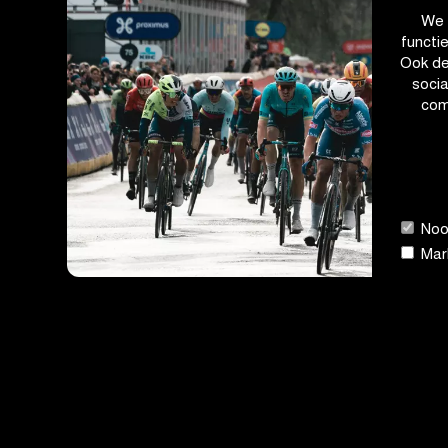
We 
functi
Ook de
soci
com
Nood
Mark