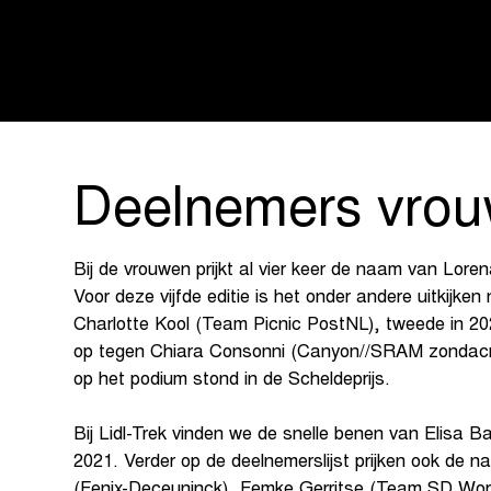
Deelnemers vro
Bij de vrouwen prijkt al vier keer de naam van Loren
Voor deze vijfde editie is het onder andere uitkijke
Charlotte Kool (Team Picnic PostNL), tweede in 2
op tegen Chiara Consonni (Canyon//SRAM zondacry
op het podium stond in de Scheldeprijs.
Bij Lidl-Trek vinden we de snelle benen van Elisa Ba
2021. Verder op de deelnemerslijst prijken ook de
(Fenix-Deceuninck), Femke Gerritse (Team SD Worx 