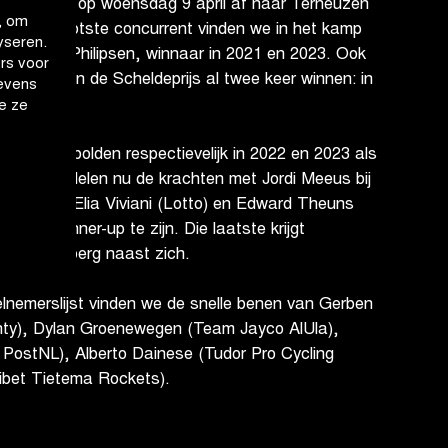
Step) zakt op woensdag 9 april af naar Terneuzen
, om
gen. Zijn grootste concurrent vinden we in het kamp
yseren.
t Jasper Philipsen, winnaar in 2021 en 2023. Ook
rs voor
obility) kon de Scheldeprijs al twee keer winnen: in
evens
e ze
elsford bolden respectievelijk in 2022 en 2023 als
 twee bundelen nu de krachten met Jordi Meeus bij
he. Ook Elia Viviani (Lotto) en Edward Theuns
elt om runner-up te zijn. Die laatste krijgt
rn Teutenberg naast zich.
elnemerslijst vinden we de snelle benen van Gerben
nty), Dylan Groenewegen (Team Jayco AlUla),
 PostNL), Alberto Dainese (Tudor Pro Cycling
ibet Tietema Rockets).