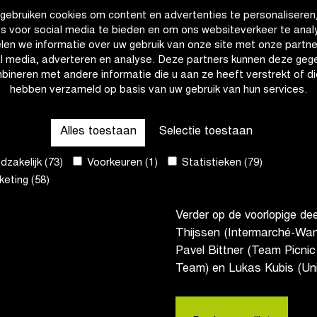
Tim Merlier (Soudal Quick-
gebruiken cookies om content en advertenties te personaliseren
om er zijn titel te verdedi
es voor social media te bieden en om ons websiteverkeer te anal
van Alpecin-Deceuninck me
len we informatie over uw gebruik van onze site met onze partne
Alexander Kristoff (Uno-X M
al media, adverteren en analyse. Deze partners kunnen deze geg
2015 en 2022.
bineren met andere informatie die u aan ze heeft verstrekt of di
hebben verzameld op basis van uw gebruik van hun services.
Danny van Poppel en Sam W
tweede over de streep. De
Alles toestaan
Selectie toestaan
Red Bull – BORA – hansgro
(Lidl-Trek) weten hoe het vo
zakelijk (73)
Voorkeuren (1)
Statistieken (79)
bovendien de jonge Tim To
eting (58)
Verder op de voorlopige de
Thijssen (Intermarché-Wa
Pavel Bittner (Team Picnic
Team) en Lukas Kubis (Un