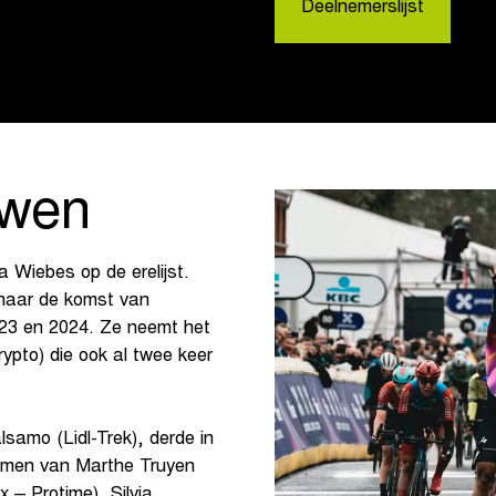
Deelnemerslijst
uwen
a Wiebes op de erelijst.
n naar de komst van
023 en 2024. Ze neemt het
pto) die ook al twee keer
lsamo (Lidl-Trek), derde in
 namen van Marthe Truyen
– Protime), Silvia