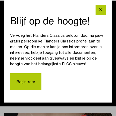
Ook deze sprinters maken zich op voor de Scheldeprijs: Phil
Bauhaus (Bahrain Victorious), Tim Torn Teutenberg (Lidl-
Blijf op de hoogte!
Trek), Hugo Hofstetter (NSN Cycling Team), Pascal
Ackermann (Team Jayco AlUla), Emilien Jeannière
Vervoeg het Flanders Classics peloton door nu jouw
(TotalEnergies) en Timothy Dupont (Tarteletto-Isorex).
gratis persoonlijke Flanders Classics profiel aan te
maken. Op die manier kan je ons informeren over je
De Markt van Terneuzen is vanaf 11.45 u. het decor voor de
interesses, heb je toegang tot alle documenten,
ploegenvoorstelling bij de mannen. Om 13.00 u. weerklinkt
neem je vlot deel aan giveaways en blijf je op de
vervolgens het startschot op het Stadhuisplein.
hoogte van het belangrijkste FLCS nieuws!
Voorlopige deelnemerslijst mannen
Registreer