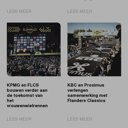
|
|
LEES MEER
LEES MEER
Een
Kool
terugblik
sprint
op
naar
het
winst
voorjaar
in
van
Scheldeprijs
2026
KPMG en FLCS
KBC en Proximus
bouwen verder aan
verlengen
de toekomst van
samenwerking met
het
Flanders Classics
vrouwenwielrennen
|
|
LEES MEER
LEES MEER
KPMG
KBC