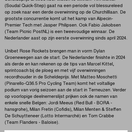
(Soudal Quick-Step) gaat na een periode vol blessureleed
op zoek naar een derde overwinning op de Churchilllaan. De
grootste concurrentie komt uit het kamp van Alpecin-
Premier Tech met Jasper Philipsen. Ook Fabio Jakobsen
(Team Picnic PostNL) is een tweevoudige winnaar. De
Nederlander aast op zijn eerste overwinning sinds april 2024.
Unibet Rose Rockets brengen man in vorm Dylan
Groenewegen aan de start. De Nederlander finishte in 2024
als derde en kan rekenen op de tips van Marcel Kittel,
sprintcoach bij de ploeg en met vijf overwinningen
recordhouder in de Scheldeprijs. Met Matteo Moschetti
(Pinarello-Q36.5 Pro Cycling Team) komt het voltallige
podium van vorig seizoen aan de start in Terneuzen. Verder
op voorlopige deelnemerslijst prijken ook de namen van
enkele snelle Belgen: Jordi Meeus (Red Bull - BORA -
hansgrohe), Milan Fretin (Cofidis), Milan Menten & Steffen
De Schuytteneer (Lotto Intermarché) en Tom Crabbe
(Team Flanders - Baloise).