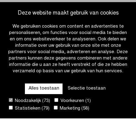
en
en
FLCS
Proximus
Deze website maakt gebruik van cookies
bouwen
verlengen
verder
samenwerking
We gebruiken cookies om content en advertenties te
aan
met
personaliseren, om functies voor social media te bieden
de
Flanders
en om ons websiteverkeer te analyseren. Ook delen we
toekomst
Classics
informatie over uw gebruik van onze site met onze
van
partners voor social media, adverteren en analyse. Deze
het
partners kunnen deze gegevens combineren met andere
vrouwenwielrennen
informatie die u aan ze heeft verstrekt of die ze hebben
verzameld op basis van uw gebruik van hun services.
OTHER RACES
Alles toestaan
Selectie toestaan
QUICK LINKS
Noodzakelijk (73)
Voorkeuren (1)
Statistieken (79)
Marketing (58)
CONTACT
NIEUWSBRIEF