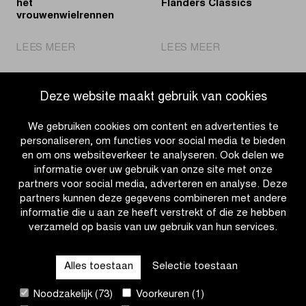
het
Flanders Classics
vrouwenwielrennen
|
|
LEES MEER
LEES MEER
KPMG
KBC
en
en
FLCS
Proximus
Deze website maakt gebruik van cookies
bouwen
verlengen
verder
samenwerking
We gebruiken cookies om content en advertenties te
aan
met
personaliseren, om functies voor social media te bieden
de
Flanders
en om ons websiteverkeer te analyseren. Ook delen we
toekomst
Classics
informatie over uw gebruik van onze site met onze
van
partners voor social media, adverteren en analyse. Deze
het
partners kunnen deze gegevens combineren met andere
vrouwenwielrennen
informatie die u aan ze heeft verstrekt of die ze hebben
verzameld op basis van uw gebruik van hun services.
OTHER RACES
Alles toestaan
Selectie toestaan
QUICK LINKS
Noodzakelijk (73)
Voorkeuren (1)