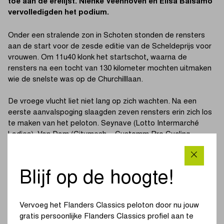
toe aan de erelijst. Nienke Veenhoven en Elisa Balsamo
vervolledigden het podium.
Onder een stralende zon in Schoten stonden de rensters
aan de start voor de zesde editie van de Scheldeprijs voor
vrouwen. Om 11u40 klonk het startschot, waarna de
rensters na een tocht van 130 kilometer mochten uitmaken
wie de snelste was op de Churchilllaan.
De vroege vlucht liet niet lang op zich wachten. Na een
eerste aanvalspoging slaagden zeven rensters erin zich los
te maken van het peloton. Seynave (Lotto Intermarché
Ladies), Van Dam (Citymesh – Customm Pro Cycling
Team), Porton (Handsling Alba Development Road Team),
Jäger (LKT-Team), Huber (Nexetis), Gadd (Smurfit
Westrock Cycling Team) en Gschwenter (murfit Westrock
Blijf op de hoogte!
Cycling Team) kregen een voorsprong van maximaal 3
minuten.
Vervoeg het Flanders Classics peloton door nu jouw
Het peloton versnelde en maakte op 50 kilometer van de
gratis persoonlijke Flanders Classics profiel aan te
finish een einde aan de ontsnapping. Ondanks verschillende