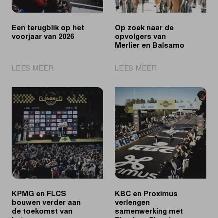
Een terugblik op het
Op zoek naar de
voorjaar van 2026
opvolgers van
Merlier en Balsamo
|
|
LEES MEER
LEES MEER
Een
Op
terugblik
zoek
op
naar
het
de
voorjaar
opvolgers
van
van
2026
Merlier
en
Balsamo
KPMG en FLCS
KBC en Proximus
bouwen verder aan
verlengen
de toekomst van
samenwerking met