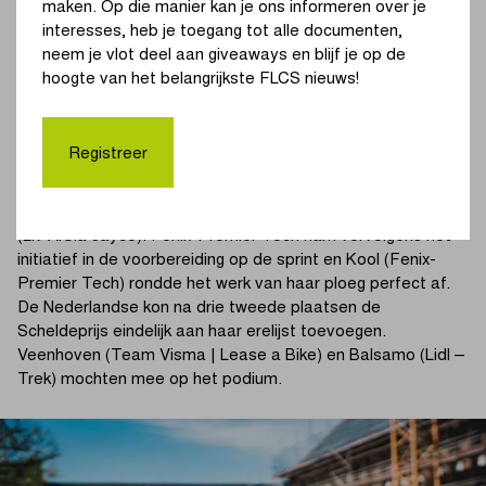
maken. Op die manier kan je ons informeren over je
aanvalspogingen van Team SD Worx - Protime slaagden de
interesses, heb je toegang tot alle documenten,
sprintersploegen erin alles samen te houden. Een late uitval
neem je vlot deel aan giveaways en blijf je op de
van Gerritse (Team SD Worx – Protime) op de Broekstraat
hoogte van het belangrijkste FLCS nieuws!
zorgde nog even voor spanning, maar onder leiding van
Team Visma | Lease a Bike werd haar poging op vijf
kilometer van de aankomst geneutraliseerd.
Registreer
Op twee kilometer van de meet werd de sprint nog
verstoord door een grote valpartij, met onder meer Baker
(Liv AlUla Jayco). Fenix-Premier Tech nam vervolgens het
initiatief in de voorbereiding op de sprint en Kool (Fenix-
Premier Tech) rondde het werk van haar ploeg perfect af.
De Nederlandse kon na drie tweede plaatsen de
Scheldeprijs eindelijk aan haar erelijst toevoegen.
Veenhoven (Team Visma | Lease a Bike) en Balsamo (Lidl –
Trek) mochten mee op het podium.