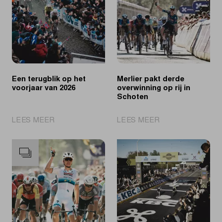
Een terugblik op het
Merlier pakt derde
voorjaar van 2026
overwinning op rij in
Schoten
|
|
LEES MEER
LEES MEER
Een
Merlier
terugblik
pakt
op
derde
het
overwinning
voorjaar
op
van
rij
2026
in
Schoten