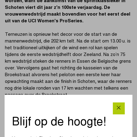
worden, want de aankomst van de sprintklassieker in
Schoten viert dit jaar z'n 100ste verjaardag. De
vrouwenwedstrijd maakt bovendien voor het eerst deel
uit van de UCI Women's ProSeries.
Terneuzen is opnieuw het decor voor de start van de
mannenwedstrijd, die 202 km telt. Na de start om 13.00 u. is
het traditioneel uitkijken of de wind een rol kan spelen
tijdens de eerste wedstrijdhelft door Zeeland. Na zo’n 75
km wedstrijd steken de renners in Essen de Belgische grens
over. Vervolgens gaat het richting de kasseien van de
Broekstraat alvorens het peloton een eerste keer haar
opwachting maakt aan de finish in Schoten, waar de renners
nog drie lokale ronden van 17 km wachten met telkens een
passage over de Broekstraat.
De vrouwenwedstrijd is aan haar zesde editie toe en maakt
dit jaar voor het eerst deel uit van de UCI Women's
Blijf op de hoogte!
ProSeries. Om 11.40 u. weerklinkt het startschot voor een
tocht van 130 km. Aanvankelijk zetten de vrouwen koers
richting Wuustwezel en Hoogstraten om vervolgens via de