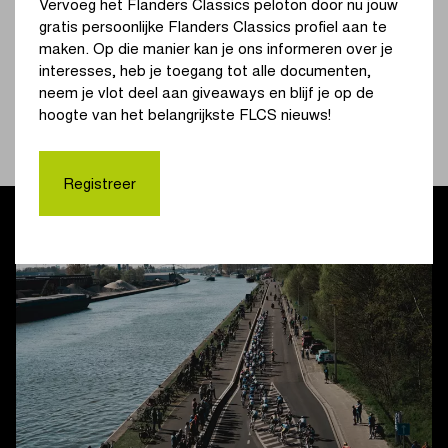
Vervoeg het Flanders Classics peloton door nu jouw
Broekstraat terug te keren naar het lokale parcours in en
gratis persoonlijke Flanders Classics profiel aan te
rond Schoten, waar ook zij drie ronden afwerken.
maken. Op die manier kan je ons informeren over je
interesses, heb je toegang tot alle documenten,
Krijgen we net als vorig jaar koninklijke sprints te zien op de
neem je vlot deel aan giveaways en blijf je op de
Churchilllaan in Schoten? De aankomst bij de vrouwen is
hoogte van het belangrijkste FLCS nieuws!
voorzien omstreeks 14.45 u. De opvolger van Tim Merlier
kennen we rond de klok van 17.10 u.
Registreer