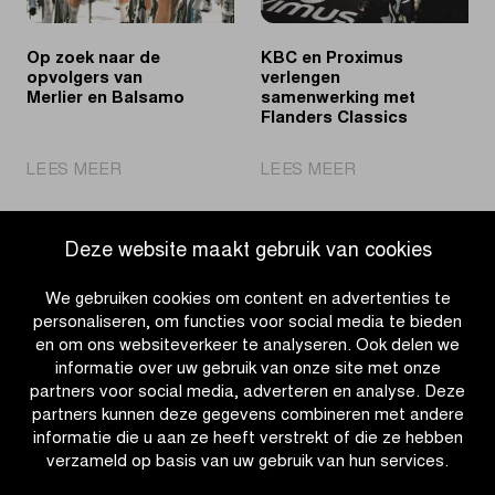
Op zoek naar de
KBC en Proximus
opvolgers van
verlengen
Merlier en Balsamo
samenwerking met
Flanders Classics
|
|
LEES MEER
LEES MEER
Op
KBC
zoek
en
naar
Proximus
Deze website maakt gebruik van cookies
de
verlengen
opvolgers
samenwerking
We gebruiken cookies om content en advertenties te
van
met
personaliseren, om functies voor social media te bieden
Merlier
Flanders
en om ons websiteverkeer te analyseren. Ook delen we
en
Classics
informatie over uw gebruik van onze site met onze
Balsamo
partners voor social media, adverteren en analyse. Deze
partners kunnen deze gegevens combineren met andere
informatie die u aan ze heeft verstrekt of die ze hebben
verzameld op basis van uw gebruik van hun services.
OTHER RACES