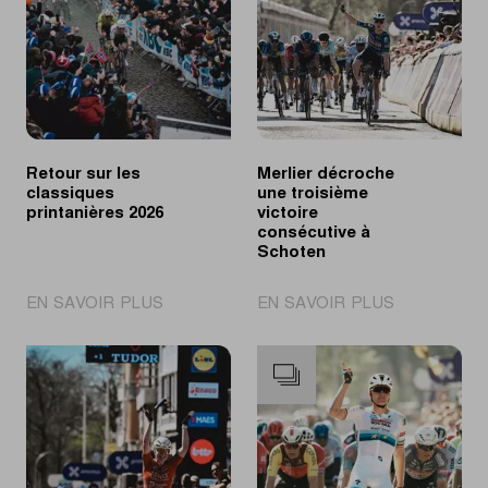
Retour sur les
Merlier décroche
classiques
une troisième
printanières 2026
victoire
consécutive à
Schoten
|
|
EN SAVOIR PLUS
EN SAVOIR PLUS
Retour
Merlier
sur
décroche
les
une
classiques
troisième
printanières
victoire
2026
consécutive
à