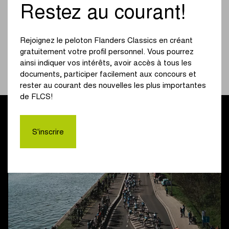
Restez au courant!
local à Schoten et ses environs, où elles effectueront
également trois tours.
Rejoignez le peloton Flanders Classics en créant
Serons-nous, comme l’an dernier, témoins de sprints royaux
gratuitement votre profil personnel. Vous pourrez
sur la Churchilllaan à Schoten ? L’arrivée de la course
ainsi indiquer vos intérêts, avoir accès à tous les
féminine est prévue aux alentours de 14h45. Le successeur
documents, participer facilement aux concours et
de Tim Merlier sera connu vers 17h10.
rester au courant des nouvelles les plus importantes
de FLCS!
S'inscrire