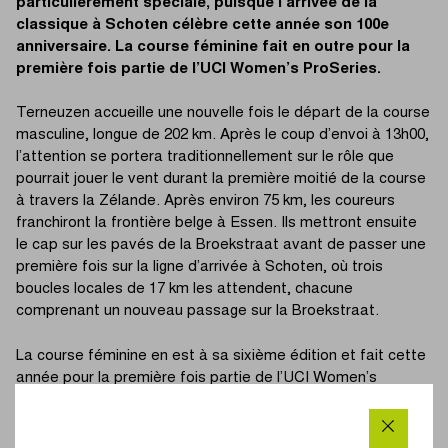
particulièrement spéciale, puisque l’arrivée de la
classique à Schoten célèbre cette année son 100e
anniversaire. La course féminine fait en outre pour la
première fois partie de l’UCI Women’s ProSeries.
Terneuzen accueille une nouvelle fois le départ de la course
masculine, longue de 202 km. Après le coup d’envoi à 13h00,
l’attention se portera traditionnellement sur le rôle que
pourrait jouer le vent durant la première moitié de la course
à travers la Zélande. Après environ 75 km, les coureurs
franchiront la frontière belge à Essen. Ils mettront ensuite
le cap sur les pavés de la Broekstraat avant de passer une
première fois sur la ligne d’arrivée à Schoten, où trois
boucles locales de 17 km les attendent, chacune
comprenant un nouveau passage sur la Broekstraat.
La course féminine en est à sa sixième édition et fait cette
année pour la première fois partie de l’UCI Women’s
ProSeries. Le départ sera donné à 11h40 pour un parcours
de 130 km. Les coureuses mettront d’abord le cap sur
Wuustwezel et Hoogstraten, avant de revenir vers le circuit