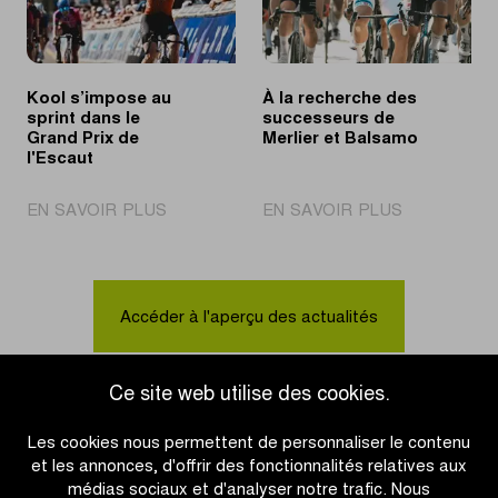
Schoten
Kool s’impose au
À la recherche des
sprint dans le
successeurs de
Grand Prix de
Merlier et Balsamo
l'Escaut
|
|
EN SAVOIR PLUS
EN SAVOIR PLUS
Kool
À
s’impose
la
au
recherche
sprint
des
Accéder à l'aperçu des actualités
dans
successeur
le
de
Grand
Merlier
Ce site web utilise des cookies.
Prix
et
de
Balsamo
Les cookies nous permettent de personnaliser le contenu
l'Escaut
et les annonces, d'offrir des fonctionnalités relatives aux
médias sociaux et d'analyser notre trafic. Nous