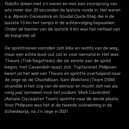
Ridolfo doken met z’n vieren en met een voorsprong van
iets meer dan 20 seconden de laatste ronde in. Het waren
o.a. Alpecin-Deceuninck en Soudal Quick-Step die in de
laatste 15 km het tempo in de achtervolging bepaalden.
Onder de banner van de laatste 4 km was het verhaal van
de kopgroep uit.
De sprinttreinen vormden zich links en rechts van de weg,
maar een echte lead-out zat er voor niemand in. Het was
Theuns (Trek-Segafredo) die als eerste aan de sprint
begon, met Cavendish naast zich. Topfavoriet Philipsen
kwam uit het wiel van Theuns en sprintte overtuigend naar
de zege op de Chuchilllaan. Sam Welsford (Team DSM)
strandde in het zog van de winnaar en mocht zich net als
vorig jaar opmaken voor het podium. Mark Cavendish
(Astana Qazaqstan Team) sprintte naar de derde plaats.
Voor Philipsen was het al de tweede overwinning in de
Scheldeprijs, na z’n zege in 2021.