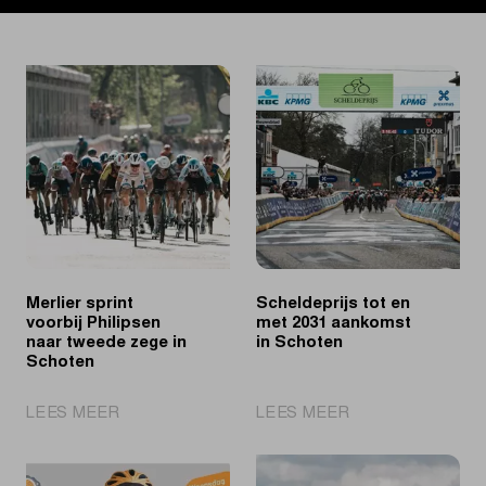
Merlier sprint
Scheldeprijs tot en
voorbij Philipsen
met 2031 aankomst
naar tweede zege in
in Schoten
Schoten
|
|
LEES MEER
LEES MEER
Merlier
Scheldeprijs
sprint
tot
voorbij
en