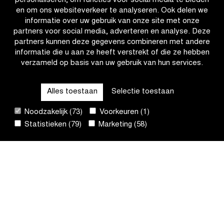
personaliseren, om functies voor social media te bieden
je
Wiebes
en om ons websiteverkeer te analyseren. Ook delen we
hoofd
op
informatie over uw gebruik van onze site met onze
niet
in
partners voor social media, adverteren en analyse. Deze
over,
de
partners kunnen deze gegevens combineren met andere
draag
Scheldeprijs?
informatie die u aan ze heeft verstrekt of die ze hebben
een
verzameld op basis van uw gebruik van hun services.
OTHER RACES
fietshelm!
Alles toestaan
Selectie toestaan
QUICK LINKS
Noodzakelijk (73)
Voorkeuren (1)
Statistieken (79)
Marketing (58)
CONTACT
NIEUWSBRIEF
VOLG ONS