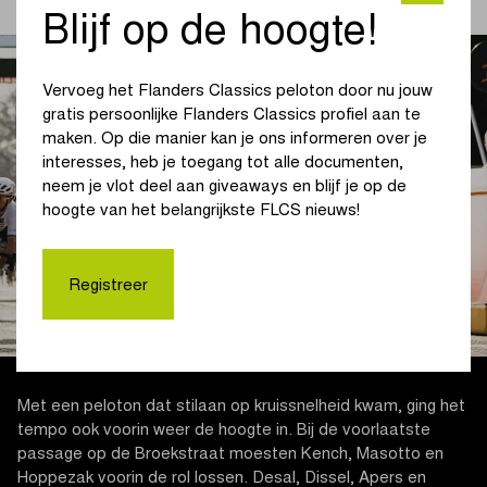
Blijf op de hoogte!
Vervoeg het Flanders Classics peloton door nu jouw
gratis persoonlijke Flanders Classics profiel aan te
maken. Op die manier kan je ons informeren over je
interesses, heb je toegang tot alle documenten,
neem je vlot deel aan giveaways en blijf je op de
hoogte van het belangrijkste FLCS nieuws!
Registreer
Met een peloton dat stilaan op kruissnelheid kwam, ging het
tempo ook voorin weer de hoogte in. Bij de voorlaatste
passage op de Broekstraat moesten Kench, Masotto en
Hoppezak voorin de rol lossen. Desal, Dissel, Apers en