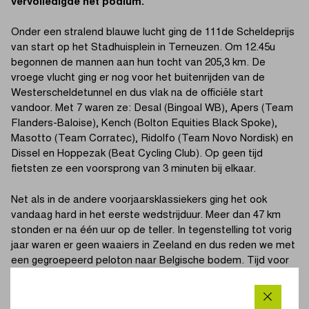
vervolledigde het podium.
Onder een stralend blauwe lucht ging de 111de Scheldeprijs
van start op het Stadhuisplein in Terneuzen. Om 12.45u
begonnen de mannen aan hun tocht van 205,3 km. De
vroege vlucht ging er nog voor het buitenrijden van de
Westerscheldetunnel en dus vlak na de officiële start
vandoor. Met 7 waren ze: Desal (Bingoal WB), Apers (Team
Flanders-Baloise), Kench (Bolton Equities Black Spoke),
Masotto (Team Corratec), Ridolfo (Team Novo Nordisk) en
Dissel en Hoppezak (Beat Cycling Club). Op geen tijd
fietsten ze een voorsprong van 3 minuten bij elkaar.
Net als in de andere voorjaarsklassiekers ging het ook
vandaag hard in het eerste wedstrijduur. Meer dan 47 km
stonden er na één uur op de teller. In tegenstelling tot vorig
jaar waren er geen waaiers in Zeeland en dus reden we met
een gegroepeerd peloton naar Belgische bodem. Tijd voor
de sprintersploegen om aan de achterstand te beginnen
knabbelen. Op 75 km van de streep had de vroege vlucht
nog anderhalve minuut voorsprong.