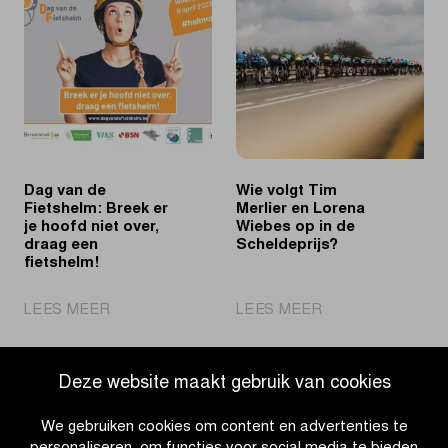
Philipsen
met
naar
2031
tweede
aankomst
zege
in
in
Schoten
Schoten
Dag van de
Wie volgt Tim
Fietshelm: Breek er
Merlier en Lorena
je hoofd niet over,
Wiebes op in de
draag een
Scheldeprijs?
fietshelm!
|
|
LEES MEER
LEES MEER
Dag
Wie
van
volgt
de
Tim
Deze website maakt gebruik van cookies
Fietshelm:
Merlier
Breek
en
We gebruiken cookies om content en advertenties te
er
Lorena