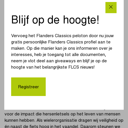
Vlaanderen.
Fietsen is gezond en populair, maar helaas ontvangen
Blijf op de hoogte!
ziekenhuizen dagelijks fietsers met hoofdletsels na een val.
Bij een kwart van de gehospitaliseerde fietsers is een
schedel- of hersenletsel de belangrijkste verwonding. Zulke
Vervoeg het Flanders Classics peloton door nu jouw
letsels kunnen ernstige en blijvende gevolgen hebben, zowel
gratis persoonlijke Flanders Classics profiel aan te
fysiek als mentaal. Een geschikte fietshelm kan dat risico
maken. Op die manier kan je ons informeren over je
sterk verminderen. Onderzoek toont aan dat het dragen
interesses, heb je toegang tot alle documenten,
van een helm de kans op ernstig hoofdletsel met 60%
neem je vlot deel aan giveaways en blijf je op de
verlaagt.
hoogte van het belangrijkste FLCS nieuws!
In België leven naar schatting 300.000 mensen met een niet-
aangeboren hersenletsel (NAH). Toch is de problematiek bij
Registreer
het brede publiek nauwelijks gekend. De Hersenletsel Liga
wil daar met deze campagne verandering in brengen. Door
fietsers aan te moedigen een helm te dragen, willen ze niet
alleen letsels voorkomen, maar ook meer erkenning creëren
voor de impact die hersenletsels op het leven van mensen
kunnen hebben. Als wielerorganisatie dragen wij veiligheid op
én naast de fiets hoog in het vaandel. Daarom steunen we