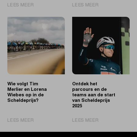
|
|
LEES MEER
LEES MEER
Merlier
Scheldeprijs
sprint
tot
voorbij
en
Philipsen
met
naar
2031
tweede
aankomst
zege
in
in
Schoten
Schoten
Wie volgt Tim
Ontdek het
Merlier en Lorena
parcours en de
Wiebes op in de
teams aan de start
Scheldeprijs?
van Scheldeprijs
2025
|
|
LEES MEER
LEES MEER
Wie
Ontdek
volgt
het