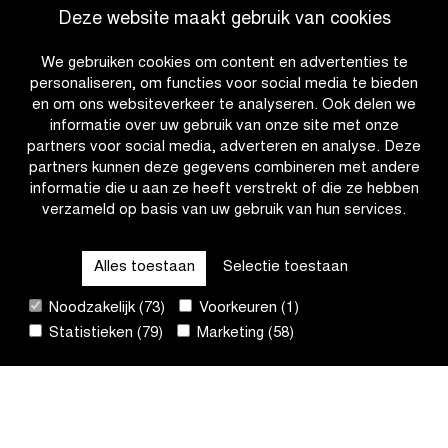
Tim
parcours
Deze website maakt gebruik van cookies
Merlier
en
en
de
We gebruiken cookies om content en advertenties te
Lorena
teams
personaliseren, om functies voor social media te bieden
Wiebes
aan
en om ons websiteverkeer te analyseren. Ook delen we
op
de
informatie over uw gebruik van onze site met onze
in
start
partners voor social media, adverteren en analyse. Deze
de
van
partners kunnen deze gegevens combineren met andere
Scheldeprijs?
Scheldeprijs
informatie die u aan ze heeft verstrekt of die ze hebben
2025
verzameld op basis van uw gebruik van hun services.
OTHER RACES
Alles toestaan
Selectie toestaan
QUICK LINKS
Noodzakelijk (73)
Voorkeuren (1)
Statistieken (79)
Marketing (58)
CONTACT
NIEUWSBRIEF