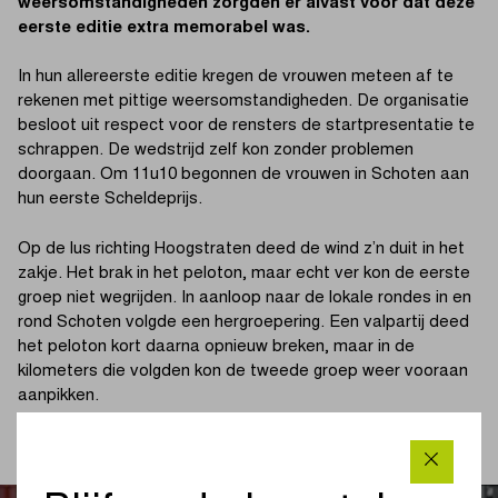
weersomstandigheden zorgden er alvast voor dat deze
eerste editie extra memorabel was.
In hun allereerste editie kregen de vrouwen meteen af te
rekenen met pittige weersomstandigheden. De organisatie
besloot uit respect voor de rensters de startpresentatie te
schrappen. De wedstrijd zelf kon zonder problemen
doorgaan. Om 11u10 begonnen de vrouwen in Schoten aan
hun eerste Scheldeprijs.
Op de lus richting Hoogstraten deed de wind z’n duit in het
zakje. Het brak in het peloton, maar echt ver kon de eerste
groep niet wegrijden. In aanloop naar de lokale rondes in en
rond Schoten volgde een hergroepering. Een valpartij deed
het peloton kort daarna opnieuw breken, maar in de
kilometers die volgden kon de tweede groep weer vooraan
aanpikken.
(lees verder onder de foto)