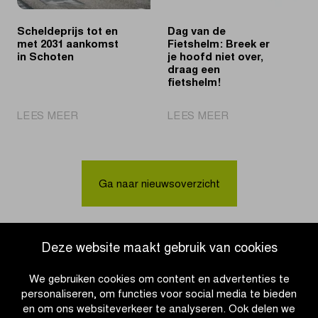
Scheldeprijs tot en
Dag van de
met 2031 aankomst
Fietshelm: Breek er
in Schoten
je hoofd niet over,
draag een
fietshelm!
|
|
LEES MEER
LEES MEER
Scheldeprijs
Dag
tot
van
en
de
met
Fietshelm:
Ga naar nieuwsoverzicht
2031
Breek
aankomst
er
in
je
Schoten
hoofd
Deze website maakt gebruik van cookies
niet
over,
We gebruiken cookies om content en advertenties te
draag
personaliseren, om functies voor social media te bieden
een
en om ons websiteverkeer te analyseren. Ook delen we
fietshelm!