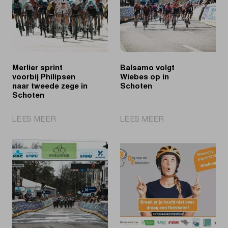
Merlier sprint
Balsamo volgt
voorbij Philipsen
Wiebes op in
naar tweede zege in
Schoten
Schoten
|
|
LEES MEER
LEES MEER
Merlier
Balsamo
sprint
volgt
voorbij
Wiebes
Philipsen
op
naar
in
tweede
Schoten
zege
in
Schoten