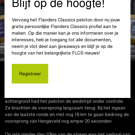
Blijf op de hoogte!
Vervoeg het Flanders Classics peloton door nu jouw
gratis persoonlijke Flanders Classics profiel aan te
maken. Op die manier kan je ons informeren over je
interesses, heb je toegang tot alle documenten,
neem je vlot deel aan giveaways en blijf je op de
LORENA WIEBES
hoogte van het belangrijkste FLCS nieuws!
Registreer
In de eerste van in totaal 3 lokale ronden zag Daniek
Hengeveld (GT Krush Tunap Pro Cycling) haar kans schoon.
De Nederlandse koos voor de solo op iets meer dan 30 km
voor de streep. Haar voorsprong liep op tot 1’20”. In de
achtergrond had het peloton de wedstrijd onder controle.
Ze brachten de voorsprong langzaam terug. Bij het ingaan
van de laatste ronde en met nog 18 km te gaan bedroeg de
voorsprong van Hengeveld nog amper 20 seconden.
Op iets minder dan 10km van de streep was het verhaal van