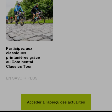
Participez aux
classiques
printanières grâce
au Continental
Classics Tour
|
EN SAVOIR PLUS
Participez
aux
classiques
printanières
Accéder à l'aperçu des actualités
grâce
au