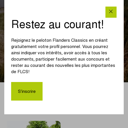
Restez au courant!
NOUVELLES
Sortez vos jambes de
Rejoignez le peloton Flanders Classics en créant
sprinteurs pour le
gratuitement votre profil personnel. Vous pourrez
ainsi indiquer vos intérêts, avoir accès à tous les
Scheldeprijs cyclo !
documents, participer facilement aux concours et
rester au courant des nouvelles les plus importantes
de FLCS!
S'inscrire
EVENTS 05/04/2022