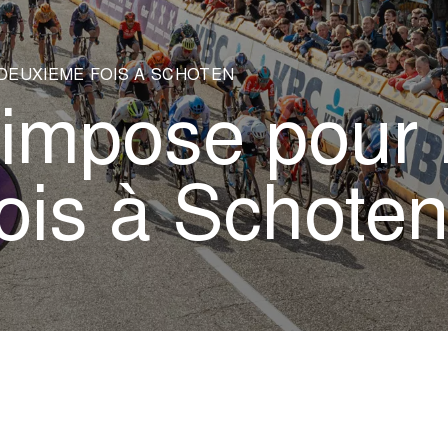
 DEUXIÈME FOIS À SCHOTEN
’impose pour 
ois à Schote