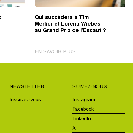
 :
Qui succédera à Tim
Merlier et Lorena Wiebes
au Grand Prix de l'Escaut ?
|
EN SAVOIR PLUS
Qui
succédera
à
Tim
NEWSLETTER
SUIVEZ-NOUS
Merlier
et
Inscrivez-vous
Instagram
Lorena
Facebook
Wiebes
au
LinkedIn
Grand
X
Prix