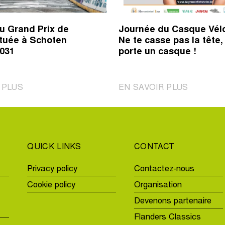
du Grand Prix de
Journée du Casque Vélo
ituée à Schoten
Ne te casse pas la tête,
2031
porte un casque !
|
|
 PLUS
EN SAVOIR PLUS
L’arrivée
Journée
du
du
Grand
Casque
Prix
Vélo
QUICK LINKS
CONTACT
de
:
l’Escaut
Ne
Privacy policy
Contactez-nous
située
te
Cookie policy
Organisation
à
casse
Schoten
pas
Devenons partenaire
jusqu’en
la
Flanders Classics
2031
tête,