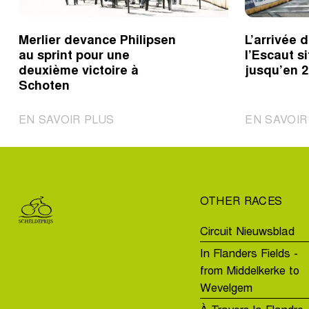
Merlier devance Philipsen
L’arrivée 
au sprint pour une
l’Escaut s
deuxième victoire à
jusqu’en 
Schoten
|
EN SAVOIR PLUS
EN SAVOIR
Merlier
devance
Philipsen
au
OTHER RACES
sprint
pour
Circuit Nieuwsblad
une
In Flanders Fields -
deuxième
from Middelkerke to
victoire
Wevelgem
à
Schoten