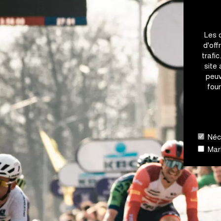
Les 
d'off
trafi
site
peuv
four
Néce
Mark