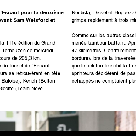
l’Escaut pour la deuxième
Nordisk), Dissel et Hoppeza
 devant Sam Welsford et
grimpa rapidement à trois mi
Comme sur les autres classiq
 la 111e édition du Grand
menée tambour battant. Aprè
e Terneuzen ce mercredi.
47 kilomètres. Contrairement 
cours de 205,3 km.
bordures lors de la traversé
 du tunnel de l’Escaut
que le peloton franchit la fr
eurs se retrouvèrent en tête
sprinteurs décidèrent de passe
 Baloise), Kench (Bolton
échappés ne comptaient plu
Ridolfo (Team Novo