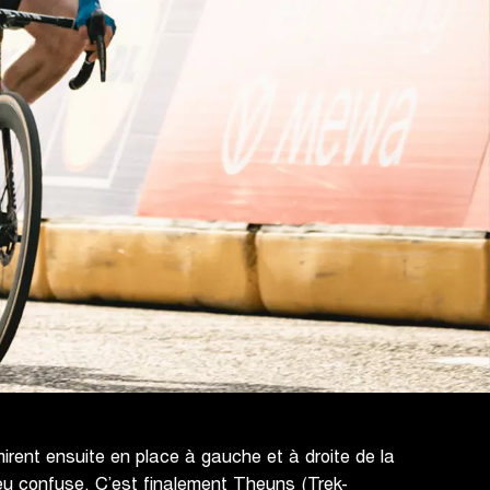
mirent ensuite en place à gauche et à droite de la
eu confuse. C’est finalement Theuns (Trek-