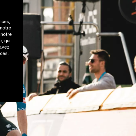
nces,
 notre
 notre
, qui
 avez
ices.