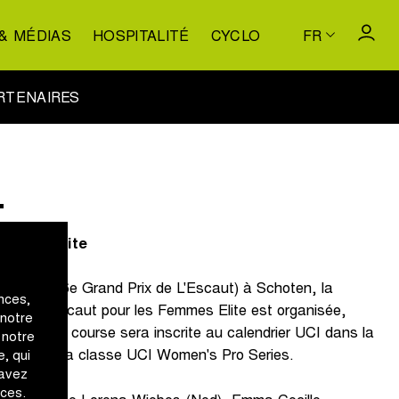
& MÉDIAS
HOSPITALITÉ
CYCLO
FR
RTENAIRES
.
Femmes Elite
part (du 16e Grand Prix de L'Escaut) à Schoten, la
nces,
Prix de l'Escaut pour les Femmes Elite est organisée,
 notre
choten. La course sera inscrite au calendrier UCI dans la
 notre
026 dans la classe UCI Women's Pro Series.
, qui
 avez
ices.