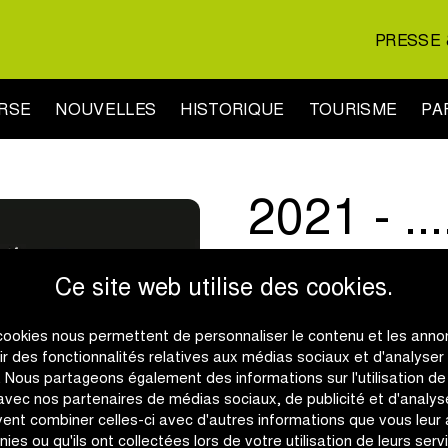
PRESSE 
URSE
NOUVELLES
HISTORIQUE
TOURISME
PA
2021 - ...
Grand Prix de l'Escaut 
Ce site web utilise des cookies.
95 ans après le premier dé
cookies nous permettent de personnaliser le contenu et les anno
première édition du Grand 
rir des fonctionnalités relatives aux médias sociaux et d'analyser
avec départ et arrivée à S
c. Nous partageons également des informations sur l'utilisation de
classe WE 1.1 et depuis 2
 avec nos partenaires de médias sociaux, de publicité et d'analyse
ent combiner celles-ci avec d'autres informations que vous leur
nies ou qu'ils ont collectées lors de votre utilisation de leurs serv