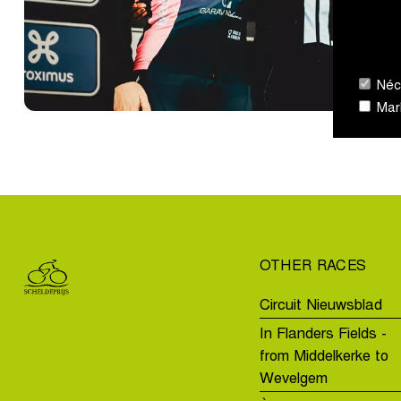
cyclisme
à
Néce
Mark
l'escaut
:
OTHER RACES
femmes
Circuit Nieuwsblad
In Flanders Fields -
from Middelkerke to
Wevelgem