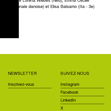
la gagnante Lorena Wiebes (Ned), Emma Cecille
onne nationale danoise) et Elisa Balsamo (Ita - 3e)
NEWSLETTER
SUIVEZ-NOUS
Inscrivez-vous
Instagram
Facebook
LinkedIn
X