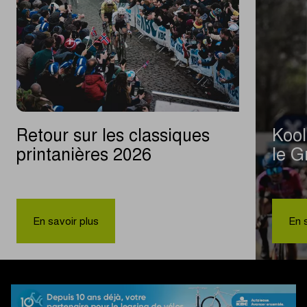
Retour sur les classiques
Kool
printanières 2026
le G
|
Retour
En savoir plus
En 
sur
les
classiques
printanières
2026