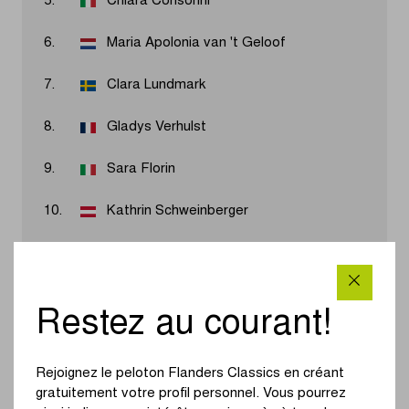
5.
Chiara Consonni
6.
Maria Apolonia van 't Geloof
7.
Clara Lundmark
8.
Gladys Verhulst
9.
Sara Florin
10.
Kathrin Schweinberger
Résultats 2026
Restez au courant!
Charlotte Kool s’est montrée la plus rapide du peloton
sur la Churchilllaan. La Néerlandaise a parfaitement
Rejoignez le peloton Flanders Classics en créant
conclu le travail de son équipe et, après trois deuxièmes
gratuitement votre profil personnel. Vous pourrez
places consécutives, a ajouté son nom à la liste